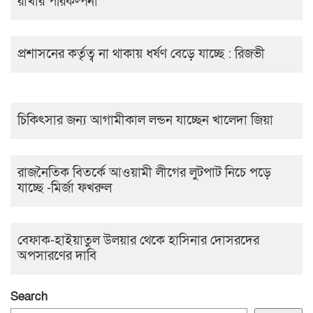
রাখার পরিকল্পনা
প্রশাসনের কর্তৃত্ব না থাকায় ধর্ষণ বেড়ে যাচ্ছে : রিজভী
চিকিৎসার জন্য আগামীকাল লন্ডন যাচ্ছেন খালেদা জিয়া
রাজনৈতিক বিতর্কে আওয়ামী লীগের লুটপাট নিচে পড়ে
যাচ্ছে -মির্জা ফখরুল
বেফাক-হাইয়াতুল উলয়ার থেকে হাসিনার দোসরদের
অপসারণের দাবি
Search