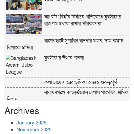
আ’ লীগ বিহীন নির্বাচন প্রতিরোধে যুবলীগের
রাজপথ দখলে রাখার পরিকল্পনা
বাগেরহাটে সুপারির বাম্পার ফলন, দাম কমায়
বিপাকে চাষিরা
যুবলীগের উত্থান পতন!
কলা চাষে সারের ভূমিকা অত্যন্ত গুরুত্বপূর্ণ
নারায়ণগঞ্জে কাভার্ডভ্যান চাপায় গার্মেন্টস শ্রমিক
নিহত
Archives
পুলিশের ‘অক্সিলিয়ারি ফোর্স’ কী করতে পারবে,
কী পারবে না
January 2026
November 2025
প্রশাসনের কর্তৃত্ব না থাকায় ধর্ষণ বেড়ে যাচ্ছে :