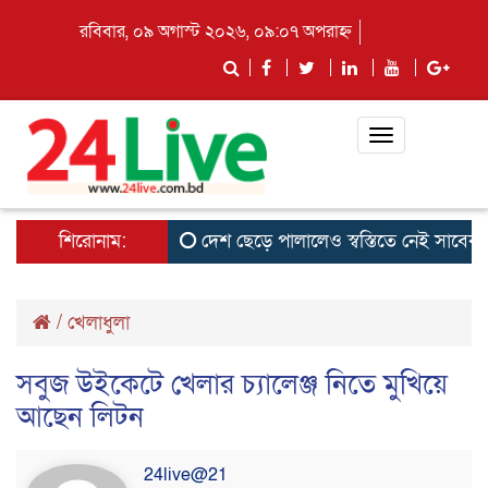
রবিবার, ০৯ অগাস্ট ২০২৬, ০৯:০৭ অপরাহ্ন
Toggle
navigation
শিরোনাম:
দেশ ছেড়ে পালালেও স্বস্তিতে নেই সাবেক ছাত্
/
খেলাধুলা
সবুজ উইকেটে খেলার চ্যালেঞ্জ নিতে মুখিয়ে
আছেন লিটন
24live@21