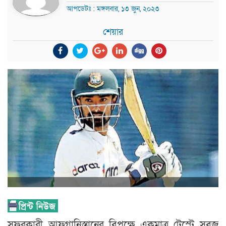
আপডেটঃ : মঙ্গলবার, ১৩ জুন, ২০২৩
শেয়ার
সফরকারী আফগানিস্তানের বিপক্ষে একমাত্র টেস্টে সবুজ