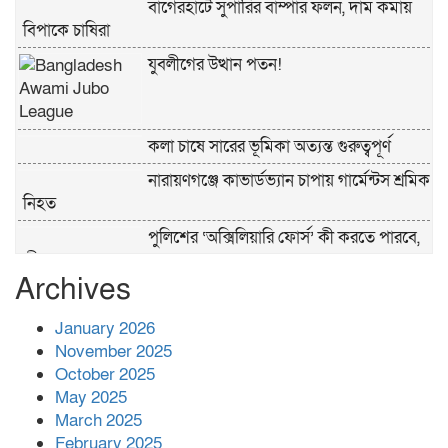
বাগেরহাটে সুপারির বাম্পার ফলন, দাম কমায়
বিপাকে চাষিরা
যুবলীগের উত্থান পতন!
কলা চাষে সারের ভূমিকা অত্যন্ত গুরুত্বপূর্ণ
নারায়ণগঞ্জে কাভার্ডভ্যান চাপায় গার্মেন্টস শ্রমিক
নিহত
পুলিশের ‘অক্সিলিয়ারি ফোর্স’ কী করতে পারবে,
কী পারবে না
Archives
প্রশাসনের কর্তৃত্ব না থাকায় ধর্ষণ বেড়ে যাচ্ছে :
রিজভী
January 2026
November 2025
October 2025
বনানীতে গাড়িচাপায় পোশাকশ্রমিক নিহত,
May 2025
সড়ক অবরোধ
March 2025
February 2025