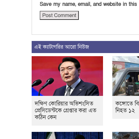
Save my name, email, and website in this
এই ক্যাটাগরির আরো নিউজ
দক্ষিণ কোরিয়ার অভিশংসিত
কঙ্গোতে ব
প্রেসিডেন্টকে গ্রেপ্তার করা এত
নিহত ১২
কঠিন কেন