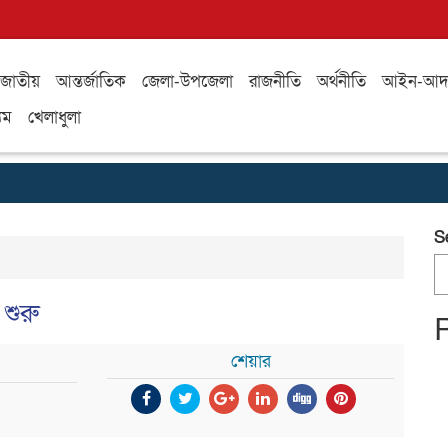
জাতীয়
আন্তর্জাতিক
জেলা-উপজেলা
রাজনীতি
অর্থনীতি
আইন-আদ
যম
খেলাধুলা
S
 শুরু
শেয়ার