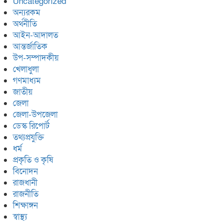
Uncategorized
অন্যরকম
অর্থনীতি
আইন-আদালত
আন্তর্জাতিক
উপ-সম্পাদকীয়
খেলাধুলা
গণমাধ্যম
জাতীয়
জেলা
জেলা-উপজেলা
ডেস্ক রিপোর্ট
তথ্যপ্রযুক্তি
ধর্ম
প্রকৃতি ও কৃষি
বিনোদন
রাজধানী
রাজনীতি
শিক্ষাঙ্গন
স্বাস্থ্য