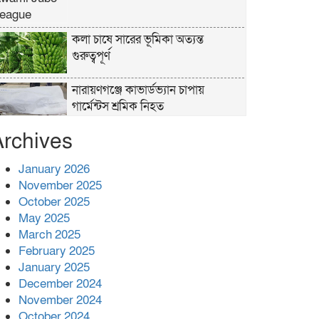
কলা চাষে সারের ভূমিকা অত্যন্ত
গুরুত্বপূর্ণ
নারায়ণগঞ্জে কাভার্ডভ্যান চাপায়
গার্মেন্টস শ্রমিক নিহত
Archives
পুলিশের ‘অক্সিলিয়ারি ফোর্স’ কী করতে
পারবে, কী পারবে না
January 2026
November 2025
প্রশাসনের কর্তৃত্ব না থাকায় ধর্ষণ বেড়ে
October 2025
যাচ্ছে : রিজভী
May 2025
March 2025
বনানীতে গাড়িচাপায় পোশাকশ্রমিক
February 2025
নিহত, সড়ক অবরোধ
January 2025
December 2024
শহীদের রক্তের সঙ্গে বেইমানি হয় এমন
November 2024
কাজ কেউ যেন না করি -জামায়াত আমির
October 2024