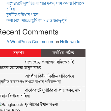
বাগেরহাটে সুপারির বাম্পার ফলন, দাম কমায় বিপাকে
চাষিরা
যুবলীগের উত্থান পতন!
কলা চাষে সারের ভূমিকা অত্যন্ত গুরুত্বপূর্ণ
Recent Comments
A WordPress Commenter
on
Hello world!
সর্বশেষ
সর্বাধিক পঠিত
দেশ ছেড়ে পালালেও স্বস্তিতে নেই
সাবেক ছাত্রনেতা আবুল বসার
আ’ লীগ বিহীন নির্বাচন প্রতিরোধে
যুবলীগের রাজপথ দখলে রাখার পরিকল্পনা
বাগেরহাটে সুপারির বাম্পার ফলন, দাম
কমায় বিপাকে চাষিরা
যুবলীগের উত্থান পতন!