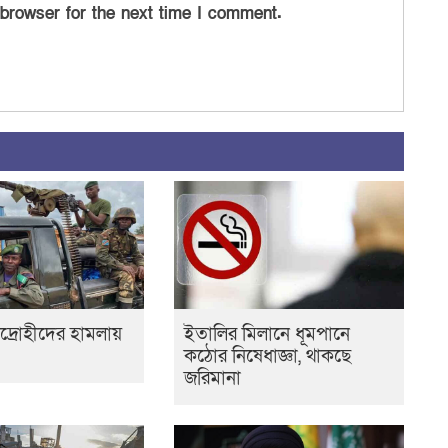
 browser for the next time I comment.
িদ্রোহীদের হামলায়
ইতালির মিলানে ধূমপানে
কঠোর নিষেধাজ্ঞা, থাকছে
জরিমানা