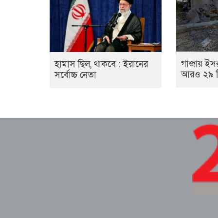
গাজায় ইসর
হামাস ছিল, থাকবে : ইরানের
আরও ২৯ ফি
সর্বোচ্চ নেতা