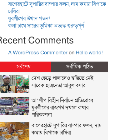
বাগেরহাটে সুপারির বাম্পার ফলন, দাম কমায় বিপাকে
চাষিরা
যুবলীগের উত্থান পতন!
কলা চাষে সারের ভূমিকা অত্যন্ত গুরুত্বপূর্ণ
Recent Comments
A WordPress Commenter
on
Hello world!
সর্বশেষ
সর্বাধিক পঠিত
দেশ ছেড়ে পালালেও স্বস্তিতে নেই
সাবেক ছাত্রনেতা আবুল বসার
আ’ লীগ বিহীন নির্বাচন প্রতিরোধে
যুবলীগের রাজপথ দখলে রাখার
পরিকল্পনা
বাগেরহাটে সুপারির বাম্পার ফলন, দাম
কমায় বিপাকে চাষিরা