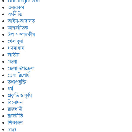
Uncategorized
অন্যরকম
অর্থনীতি
আইন-আদালত
আন্তর্জাতিক
উপ-সম্পাদকীয়
খেলাধুলা
গণমাধ্যম
জাতীয়
জেলা
জেলা-উপজেলা
ডেস্ক রিপোর্ট
তথ্যপ্রযুক্তি
ধর্ম
প্রকৃতি ও কৃষি
বিনোদন
রাজধানী
রাজনীতি
শিক্ষাঙ্গন
স্বাস্থ্য