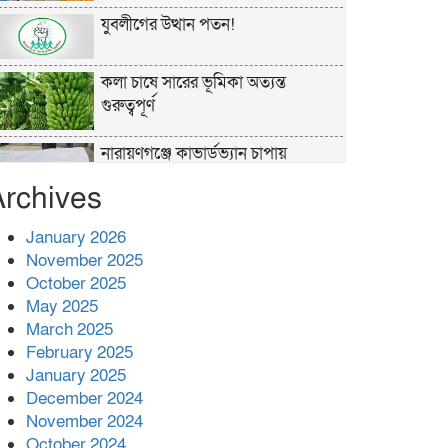
যুবলীগের উত্থান পতন!
কলা চাষে সারের ভূমিকা অত্যন্ত
গুরুত্বপূর্ণ
নারায়ণগঞ্জে কাভার্ডভ্যান চাপায়
গার্মেন্টস শ্রমিক নিহত
Archives
পুলিশের ‘অক্সিলিয়ারি ফোর্স’ কী করতে
January 2026
পারবে, কী পারবে না
November 2025
October 2025
প্রশাসনের কর্তৃত্ব না থাকায় ধর্ষণ বেড়ে
May 2025
যাচ্ছে : রিজভী
March 2025
February 2025
বনানীতে গাড়িচাপায় পোশাকশ্রমিক
January 2025
নিহত, সড়ক অবরোধ
December 2024
November 2024
শহীদের রক্তের সঙ্গে বেইমানি হয় এমন
October 2024