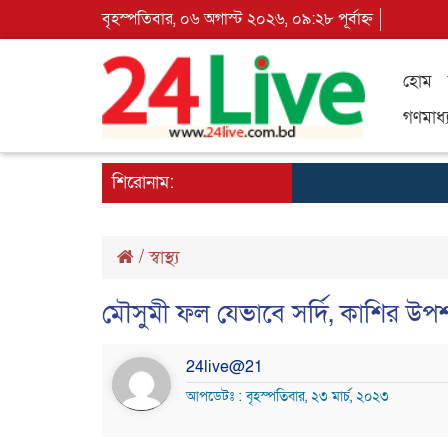
বৃহস্পতিবার, ০৬ অগাস্ট ২০২৬, ০৯:২৮ পূর্বাহ্ন
হোম
গণমাধ্
শিরোনাম:
/
স্বাস্থ্য
মৌসুমী ফল যেভাবে সর্দি, কাশির উ
24live@21
আপডেটঃ : বৃহস্পতিবার, ২৩ মার্চ, ২০২৩