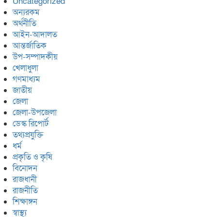
Uncategorized
অন্যরকম
অর্থনীতি
আইন-আদালত
আন্তর্জাতিক
উপ-সম্পাদকীয়
খেলাধুলা
গণমাধ্যম
জাতীয়
জেলা
জেলা-উপজেলা
ডেস্ক রিপোর্ট
তথ্যপ্রযুক্তি
ধর্ম
প্রকৃতি ও কৃষি
বিনোদন
রাজধানী
রাজনীতি
শিক্ষাঙ্গন
স্বাস্থ্য