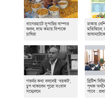
বাগেরহাটে সুপারির বাম্পার
ঢাকায় বে
ফলন, দাম কমায় বিপাকে
মতিঝিলে,
চাষিরা
ভাষানটেক
গভর্নর কথা বললেই ‘বয়কট’,
ব্রিটিশ বি
চুপ থাকলেন পুরো সংবাদ
পৃথক অর্থন
সম্মেলনে
পাবে : প্রধান