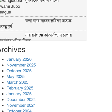
যুবলীগের উত্থান পতন!
কলা চাষে সারের ভূমিকা অত্যন্ত
ুরুত্বপূর্ণ
নারায়ণগঞ্জে কাভার্ডভ্যান চাপায়
ার্মেন্টস শ্রমিক নিহত
Archives
পুলিশের ‘অক্সিলিয়ারি ফোর্স’ কী করতে
পারবে, কী পারবে না
January 2026
November 2025
প্রশাসনের কর্তৃত্ব না থাকায় ধর্ষণ বেড়ে
October 2025
যাচ্ছে : রিজভী
May 2025
March 2025
বনানীতে গাড়িচাপায় পোশাকশ্রমিক
February 2025
নিহত, সড়ক অবরোধ
January 2025
December 2024
শহীদের রক্তের সঙ্গে বেইমানি হয় এমন
November 2024
কাজ কেউ যেন না করি -জামায়াত আমির
October 2024