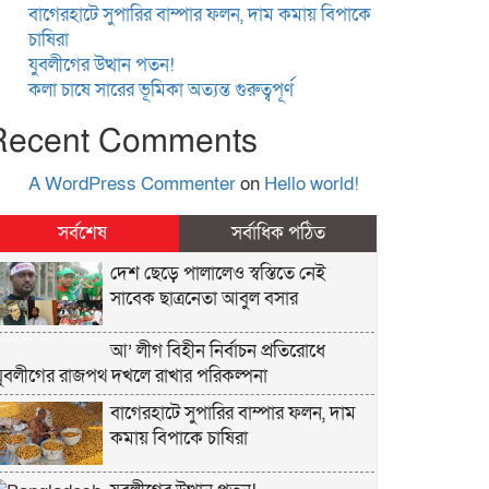
বাগেরহাটে সুপারির বাম্পার ফলন, দাম কমায় বিপাকে
চাষিরা
যুবলীগের উত্থান পতন!
কলা চাষে সারের ভূমিকা অত্যন্ত গুরুত্বপূর্ণ
Recent Comments
A WordPress Commenter
on
Hello world!
সর্বশেষ
সর্বাধিক পঠিত
দেশ ছেড়ে পালালেও স্বস্তিতে নেই
সাবেক ছাত্রনেতা আবুল বসার
আ’ লীগ বিহীন নির্বাচন প্রতিরোধে
যুবলীগের রাজপথ দখলে রাখার পরিকল্পনা
বাগেরহাটে সুপারির বাম্পার ফলন, দাম
কমায় বিপাকে চাষিরা