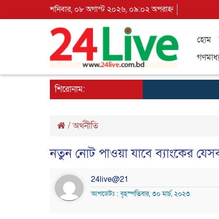
শনিবার, ০৮ অগাস্ট ২০২৬, ০৯:০২ অপরাহ্ন
হোম
গণমাধ্
শিরোনাম:
/
অর্থনীতি
নতুন নোট পাওয়া যাবে ব্যাংকের যেস
24live@21
আপডেটঃ : বৃহস্পতিবার, ৩০ মার্চ, ২০২৩