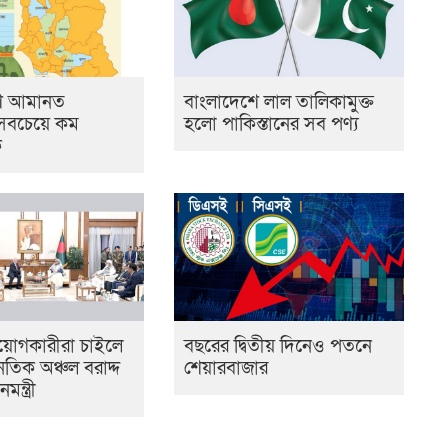
শি আমানত
বাংলাদেশে লাল তালিকামুক্ত
 সবচেয়ে কম
হলো পাকিস্তানের সব পণ্য
ে
নিয়োগকারীরা চাইলে
বছরের দ্বিতীয় দিনেও পতনে
ৈতিক অঞ্চল বরাদ্দ
শেয়ারবাজার
মন্ত্রী