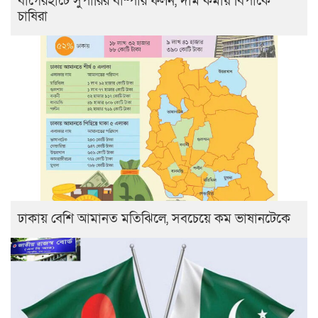
বাগেরহাটে সুপারির বাম্পার ফলন, দাম কমায় বিপাকে
চাষিরা
ঢাকায় বেশি আমানত মতিঝিলে, সবচেয়ে কম ভাষানটেকে