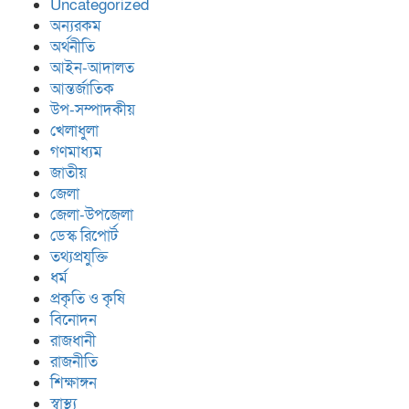
Uncategorized
অন্যরকম
অর্থনীতি
আইন-আদালত
আন্তর্জাতিক
উপ-সম্পাদকীয়
খেলাধুলা
গণমাধ্যম
জাতীয়
জেলা
জেলা-উপজেলা
ডেস্ক রিপোর্ট
তথ্যপ্রযুক্তি
ধর্ম
প্রকৃতি ও কৃষি
বিনোদন
রাজধানী
রাজনীতি
শিক্ষাঙ্গন
স্বাস্থ্য