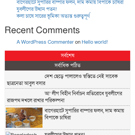
বাগেরহাটে সুপারির বাম্পার ফলন, দাম কমায় বিপাকে চাষিরা
যুবলীগের উত্থান পতন!
কলা চাষে সারের ভূমিকা অত্যন্ত গুরুত্বপূর্ণ
Recent Comments
A WordPress Commenter
on
Hello world!
সর্বশেষ
সর্বাধিক পঠিত
দেশ ছেড়ে পালালেও স্বস্তিতে নেই সাবেক
ছাত্রনেতা আবুল বসার
আ’ লীগ বিহীন নির্বাচন প্রতিরোধে যুবলীগের
রাজপথ দখলে রাখার পরিকল্পনা
বাগেরহাটে সুপারির বাম্পার ফলন, দাম কমায়
বিপাকে চাষিরা
যুবলীগের উত্থান পতন!