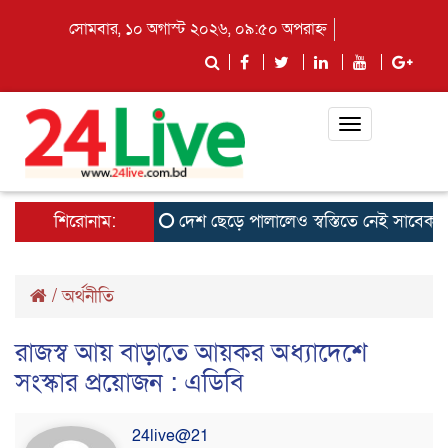
সোমবার, ১০ অগাস্ট ২০২৬, ০৯:৫০ অপরাহ্ন
Toggle
navigation
শিরোনাম:
দেশ ছেড়ে পালালেও স্বস্তিতে নেই সাবেক ছাত্র
/
অর্থনীতি
রাজস্ব আয় বাড়াতে আয়কর অধ্যাদেশে
সংস্কার প্রয়োজন : এডিবি
24live@21