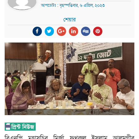
আপডেটঃ : বৃহস্পতিবার, ৬ এপ্রিল, ২০২৩
শেয়ার
বিএনপি মহাসচিব মির্জা ফখরুল ইসলাম আলমগীর