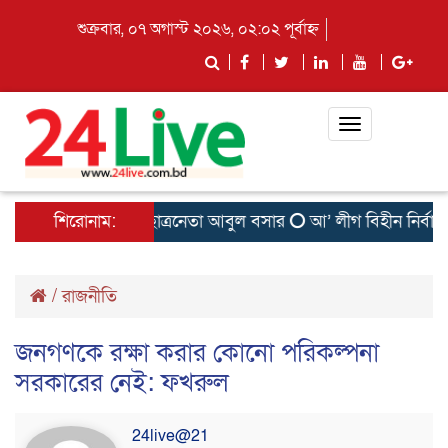
শুক্রবার, ০৭ অগাস্ট ২০২৬, ০২:০২ পূর্বাহ্ন
Toggle
navigation
স্তিতে নেই সাবেক ছাত্রনেতা আবুল বসার
শিরোনাম:
আ’ লীগ বিহীন নির্বাচন প
/
রাজনীতি
জনগণকে রক্ষা করার কোনো পরিকল্পনা
সরকারের নেই: ফখরুল
24live@21