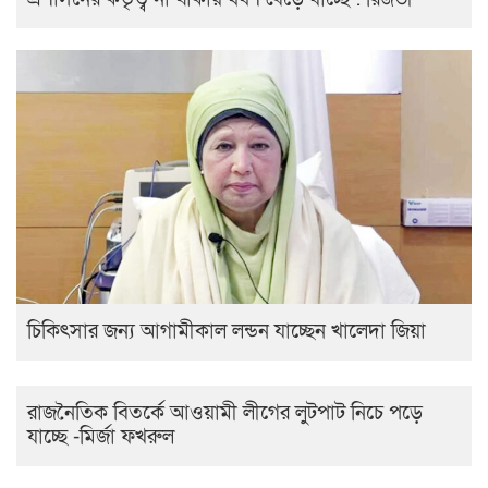
চিকিৎসার জন্য আগামীকাল লন্ডন যাচ্ছেন খালেদা জিয়া
রাজনৈতিক বিতর্কে আওয়ামী লীগের লুটপাট নিচে পড়ে
যাচ্ছে -মির্জা ফখরুল