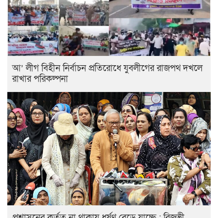
আ’ লীগ বিহীন নির্বাচন প্রতিরোধে যুবলীগের রাজপথ দখলে
রাখার পরিকল্পনা
প্রশাসনের কর্তৃত্ব না থাকায় ধর্ষণ বেড়ে যাচ্ছে : রিজভী