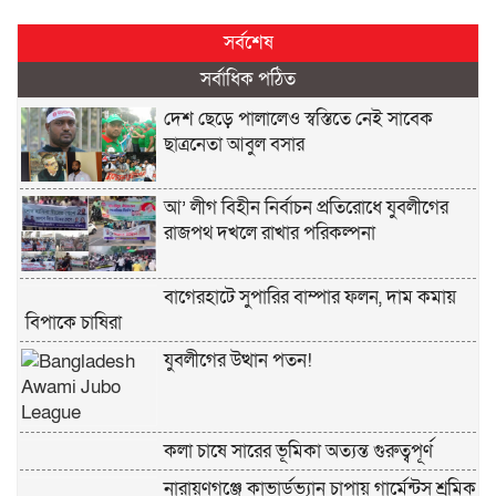
সর্বশেষ
সর্বাধিক পঠিত
দেশ ছেড়ে পালালেও স্বস্তিতে নেই সাবেক
ছাত্রনেতা আবুল বসার
আ’ লীগ বিহীন নির্বাচন প্রতিরোধে যুবলীগের
রাজপথ দখলে রাখার পরিকল্পনা
বাগেরহাটে সুপারির বাম্পার ফলন, দাম কমায়
বিপাকে চাষিরা
যুবলীগের উত্থান পতন!
কলা চাষে সারের ভূমিকা অত্যন্ত গুরুত্বপূর্ণ
নারায়ণগঞ্জে কাভার্ডভ্যান চাপায় গার্মেন্টস শ্রমিক