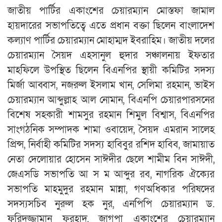
জাতীয় পার্টির একাংশের চেয়ারম্যান মোস্তফা জামাল
হায়দারের সভাপতিত্বে এতে প্রধান বক্তা ছিলেন বাংলাদেশ
কল্যাণ পার্টির চেয়ারম্যান মোহাম্মদ ইবরাহিম। জাতীয় দলের
চেয়ারম্যান সৈয়দ এহসানুল হুদার সঞ্চালনায় ইফতার
মাহফিলে উপস্থিত ছিলেন বিএনপির স্থায়ী কমিটির সদস্য
মির্জা আব্বাস, নজরুল ইসলাম খান, সেলিমা রহমান, ভাইস
চেয়ারম্যান আব্দুল্লাহ আল নোমান, বিএনপি চেয়ারপারসনের
বিশেষ সহকারী শামসুর রহমান শিমুল বিশ্বাস, বিএনপির
সাংগঠনিক সম্পাদক শামা ওবায়েদ, সৈয়দ এমরান সালেহ
প্রিন্স, নির্বাহী কমিটির সদস্য হাবিবুর রশিদ হাবিব, জামায়াত
নেতা দেলোয়ার হোসেন সাঈদীর ছেলে শামীম বিন সাঈদী,
জেএসডি সভাপতি আ স ম আব্দুর রব, নাগরিক ঐক্যের
সভাপতি মাহমুদুর রহমান মান্না, গণঅধিকার পরিষদের
সদস্যসচিব নুরুল হক নুর, এনপিপি চেয়ারম্যান ড.
ফরিদুজ্জামান ফরহাদ, জাগপা একাংশের চেয়ারম্যান