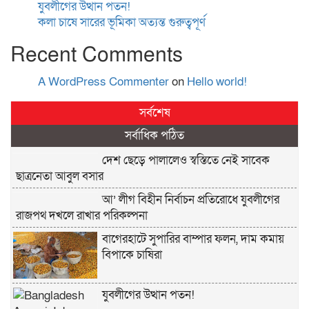
যুবলীগের উত্থান পতন!
কলা চাষে সারের ভূমিকা অত্যন্ত গুরুত্বপূর্ণ
Recent Comments
A WordPress Commenter
on
Hello world!
সর্বশেষ
সর্বাধিক পঠিত
দেশ ছেড়ে পালালেও স্বস্তিতে নেই সাবেক
ছাত্রনেতা আবুল বসার
আ’ লীগ বিহীন নির্বাচন প্রতিরোধে যুবলীগের
রাজপথ দখলে রাখার পরিকল্পনা
বাগেরহাটে সুপারির বাম্পার ফলন, দাম কমায়
বিপাকে চাষিরা
যুবলীগের উত্থান পতন!