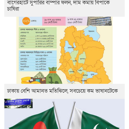
বাগেরহাটে সুপারির বাম্পার ফলন, দাম কমায় বিপাকে
চাষিরা
ঢাকায় বেশি আমানত মতিঝিলে, সবচেয়ে কম ভাষানটেকে