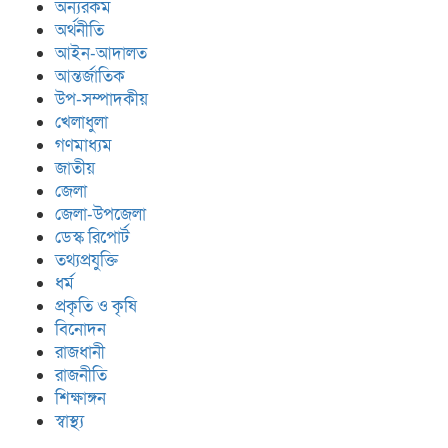
অন্যরকম
অর্থনীতি
আইন-আদালত
আন্তর্জাতিক
উপ-সম্পাদকীয়
খেলাধুলা
গণমাধ্যম
জাতীয়
জেলা
জেলা-উপজেলা
ডেস্ক রিপোর্ট
তথ্যপ্রযুক্তি
ধর্ম
প্রকৃতি ও কৃষি
বিনোদন
রাজধানী
রাজনীতি
শিক্ষাঙ্গন
স্বাস্থ্য