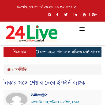
শুক্রবার, ০৭ অগাস্ট ২০২৬, ০৪:৫৫ অপরাহ্ন
Toggle
navigation
শিরোনাম:
দেশ ছেড়ে পালালেও স্বস্তিতে নেই সাবেক ছাত্রন
/
অর্থনীতি
টাকার সঙ্গে শেয়ার দেবে ইস্টার্ন ব্যাংক
24live@21
আপডেটঃ : বৃহস্পতিবার, ৬ এপ্রিল, ২০২৩