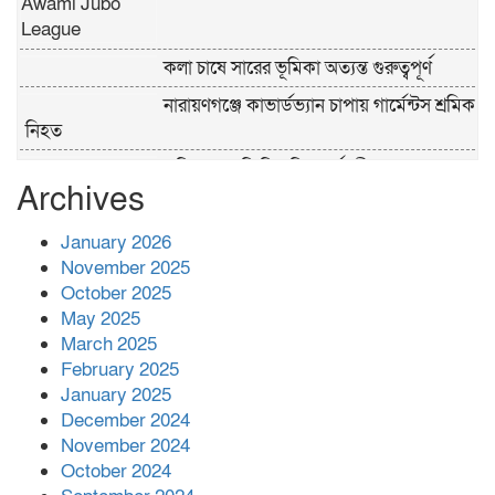
কলা চাষে সারের ভূমিকা অত্যন্ত গুরুত্বপূর্ণ
নারায়ণগঞ্জে কাভার্ডভ্যান চাপায় গার্মেন্টস শ্রমিক
নিহত
পুলিশের ‘অক্সিলিয়ারি ফোর্স’ কী করতে পারবে,
Archives
কী পারবে না
প্রশাসনের কর্তৃত্ব না থাকায় ধর্ষণ বেড়ে যাচ্ছে :
January 2026
রিজভী
November 2025
October 2025
May 2025
বনানীতে গাড়িচাপায় পোশাকশ্রমিক নিহত,
March 2025
সড়ক অবরোধ
February 2025
January 2025
শহীদের রক্তের সঙ্গে বেইমানি হয় এমন কাজ
December 2024
কেউ যেন না করি -জামায়াত আমির
November 2024
October 2024