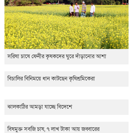
সরিষা চাষে ফেনীর কৃষকদের ঘুরে দাঁড়ানোর আশা
বিচালির বিনিময়ে ধান কাটছেন কৃষিশ্রমিকেরা
ঝালকাঠির আমড়া যাচ্ছে বিদেশে
বিষমুক্ত সবজি চাষ, ৭ লাখ টাকা আয় জব্বারের