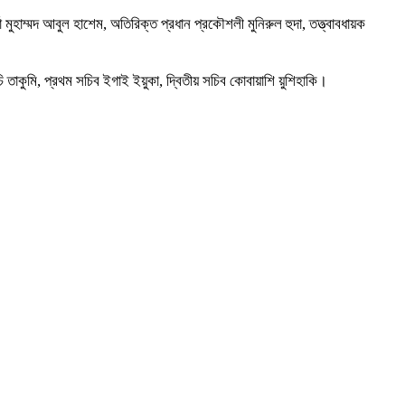
তা মুহাম্মদ আবুল হাশেম, অতিরিক্ত প্রধান প্রকৌশলী মুনিরুল হুদা, তত্ত্বাবধায়ক
ি তাকুমি, প্রথম সচিব ইগাই ইয়ুকা, দ্বিতীয় সচিব কোবায়াশি য়ুশিহাকি।