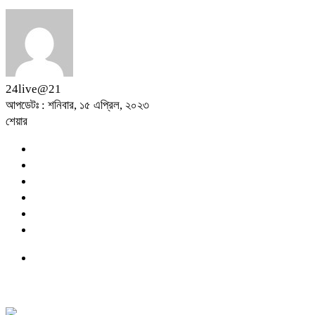
24live@21
আপডেটঃ : শনিবার, ১৫ এপ্রিল, ২০২৩
শেয়ার