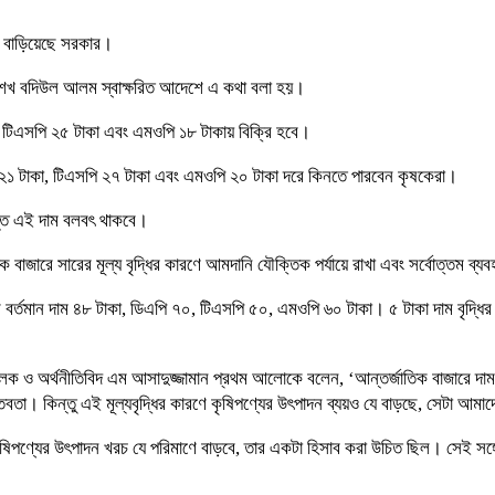
কা বাড়িয়েছে সরকার।
ন শেখ বদিউল আলম স্বাক্ষরিত আদেশে এ কথা বলা হয়।
া, টিএসপি ২৫ টাকা এবং এমওপি ১৮ টাকায় বিক্রি হবে।
২১ টাকা, টিএসপি ২৭ টাকা এবং এমওপি ২০ টাকা দরে কিনতে পারবেন কৃষকেরা।
যন্ত এই দাম বলবৎ থাকবে।
 বাজারে সারের মূল্য বৃদ্ধির কারণে আমদানি যৌক্তিক পর্যায়ে রাখা এবং সর্বোত্তম ব্যবহা
সারের বর্তমান দাম ৪৮ টাকা, ডিএপি ৭০, টিএসপি ৫০, এমওপি ৬০ টাকা। ৫ টাকা দাম বৃদ
ক ও অর্থনীতিবিদ এম আসাদুজ্জামান প্রথম আলোকে বলেন, ‘আন্তর্জাতিক বাজারে দাম বেড়
্তবতা। কিন্তু এই মূল্যবৃদ্ধির কারণে কৃষিপণ্যের উৎপাদন ব্যয়ও যে বাড়ছে, সেটা আম
বে কৃষিপণ্যের উৎপাদন খরচ যে পরিমাণে বাড়বে, তার একটা হিসাব করা উচিত ছিল। সেই স