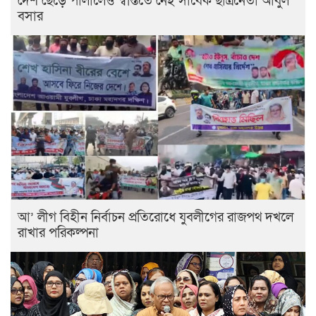
দেশ ছেড়ে পালালেও স্বস্তিতে নেই সাবেক ছাত্রনেতা আবুল
বসার
আ’ লীগ বিহীন নির্বাচন প্রতিরোধে যুবলীগের রাজপথ দখলে
রাখার পরিকল্পনা