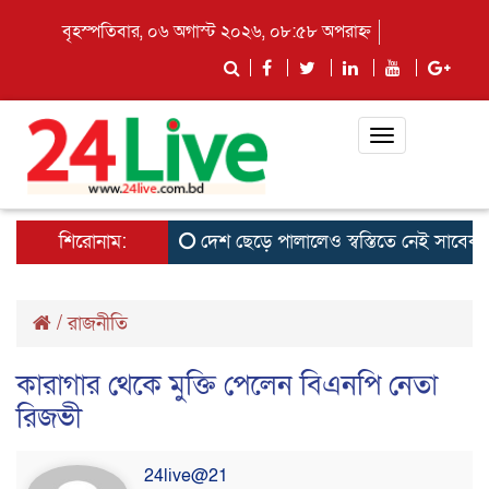
বৃহস্পতিবার, ০৬ অগাস্ট ২০২৬, ০৮:৫৮ অপরাহ্ন
Toggle
navigation
শিরোনাম:
দেশ ছেড়ে পালালেও স্বস্তিতে নেই সাবেক ছাত্
/
রাজনীতি
কারাগার থেকে মুক্তি পেলেন বিএনপি নেতা
রিজভী
24live@21