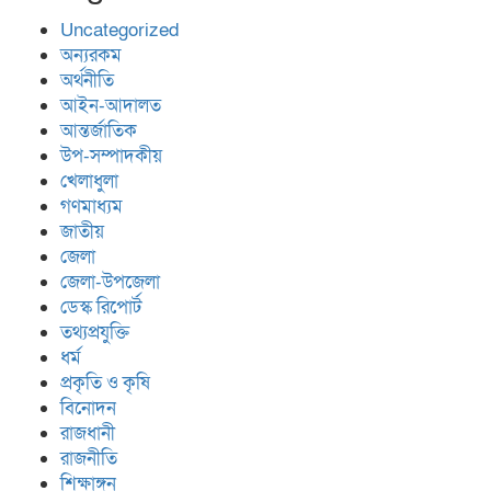
Uncategorized
অন্যরকম
অর্থনীতি
আইন-আদালত
আন্তর্জাতিক
উপ-সম্পাদকীয়
খেলাধুলা
গণমাধ্যম
জাতীয়
জেলা
জেলা-উপজেলা
ডেস্ক রিপোর্ট
তথ্যপ্রযুক্তি
ধর্ম
প্রকৃতি ও কৃষি
বিনোদন
রাজধানী
রাজনীতি
শিক্ষাঙ্গন