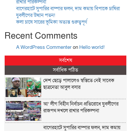
রাখার পরিকল্পনা
বাগেরহাটে সুপারির বাম্পার ফলন, দাম কমায় বিপাকে চাষিরা
যুবলীগের উত্থান পতন!
কলা চাষে সারের ভূমিকা অত্যন্ত গুরুত্বপূর্ণ
Recent Comments
A WordPress Commenter
on
Hello world!
সর্বশেষ
সর্বাধিক পঠিত
দেশ ছেড়ে পালালেও স্বস্তিতে নেই সাবেক
ছাত্রনেতা আবুল বসার
আ’ লীগ বিহীন নির্বাচন প্রতিরোধে যুবলীগের
রাজপথ দখলে রাখার পরিকল্পনা
বাগেরহাটে সুপারির বাম্পার ফলন, দাম কমায়