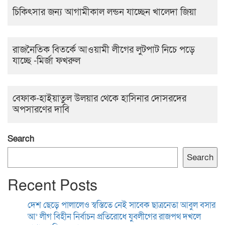
চিকিৎসার জন্য আগামীকাল লন্ডন যাচ্ছেন খালেদা জিয়া
রাজনৈতিক বিতর্কে আওয়ামী লীগের লুটপাট নিচে পড়ে
যাচ্ছে -মির্জা ফখরুল
বেফাক-হাইয়াতুল উলয়ার থেকে হাসিনার দোসরদের
অপসারণের দাবি
Search
Search
Recent Posts
দেশ ছেড়ে পালালেও স্বস্তিতে নেই সাবেক ছাত্রনেতা আবুল বসার
আ’ লীগ বিহীন নির্বাচন প্রতিরোধে যুবলীগের রাজপথ দখলে