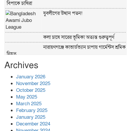
বিপাকে চাষিরা
যুবলীগের উত্থান পতন!
কলা চাষে সারের ভূমিকা অত্যন্ত গুরুত্বপূর্ণ
নারায়ণগঞ্জে কাভার্ডভ্যান চাপায় গার্মেন্টস শ্রমিক
নিহত
Archives
পুলিশের ‘অক্সিলিয়ারি ফোর্স’ কী করতে পারবে,
কী পারবে না
January 2026
November 2025
প্রশাসনের কর্তৃত্ব না থাকায় ধর্ষণ বেড়ে যাচ্ছে :
October 2025
রিজভী
May 2025
March 2025
February 2025
বনানীতে গাড়িচাপায় পোশাকশ্রমিক নিহত,
January 2025
সড়ক অবরোধ
December 2024
November 2024