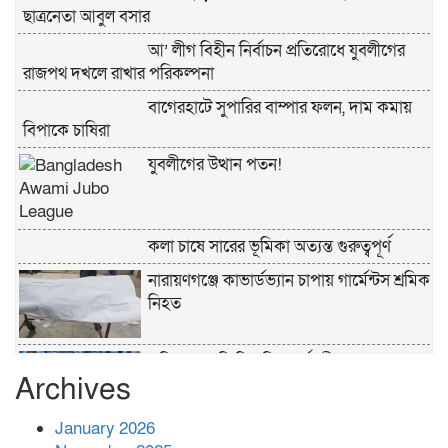
ছাত্রনেতা আবুল বসার
আ’ লীগ বিহীন নির্বাচন প্রতিরোধে যুবলীগের
রাজপথ দখলে রাখার পরিকল্পনা
বাগেরহাটে সুপারির বাম্পার ফলন, দাম কমায়
বিপাকে চাষিরা
যুবলীগের উত্থান পতন!
কলা চাষে সারের ভূমিকা অত্যন্ত গুরুত্বপূর্ণ
নারায়ণগঞ্জে কাভার্ডভ্যান চাপায় গার্মেন্টস শ্রমিক
নিহত
পুলিশের ‘অক্সিলিয়ারি ফোর্স’ কী করতে পারবে,
Archives
কী পারবে না
January 2026
প্রশাসনের কর্তৃত্ব না থাকায় ধর্ষণ বেড়ে যাচ্ছে :