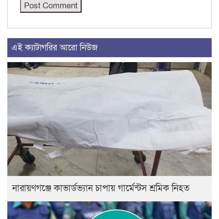
এই ক্যাটাগরির আরো নিউজ
নারায়ণগঞ্জে কাভার্ডভ্যান চাপায় গার্মেন্টস শ্রমিক নিহত