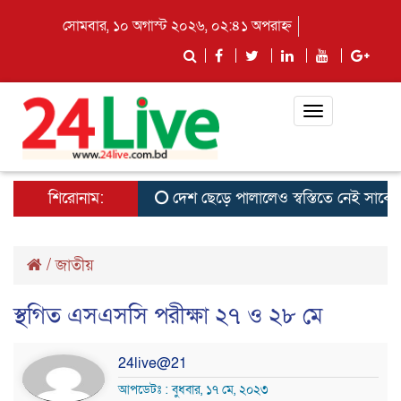
সোমবার, ১০ অগাস্ট ২০২৬, ০২:৪১ অপরাহ্ন
Toggle
navigation
শিরোনাম:
দেশ ছেড়ে পালালেও স্বস্তিতে নেই সাবেক ছাত
/
জাতীয়
স্থগিত এসএসসি পরীক্ষা ২৭ ও ২৮ মে
24live@21
আপডেটঃ : বুধবার, ১৭ মে, ২০২৩