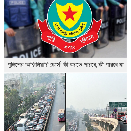
পুলিশের ‘অক্সিলিয়ারি ফোর্স’ কী করতে পারবে, কী পারবে না