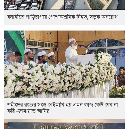
বনানীতে গাড়িচাপায় পোশাকশ্রমিক নিহত, সড়ক অবরোধ
শহীদের রক্তের সঙ্গে বেইমানি হয় এমন কাজ কেউ যেন না
করি -জামায়াত আমির