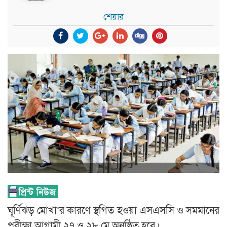
শেয়ার
ঘূর্ণিঝড় মোখা’র কারণে স্থগিত হওয়া এসএসসি ও সমমানের
পরীক্ষা আগামী ২৭ ও ২৮ মে অনুষ্ঠিত হবে।