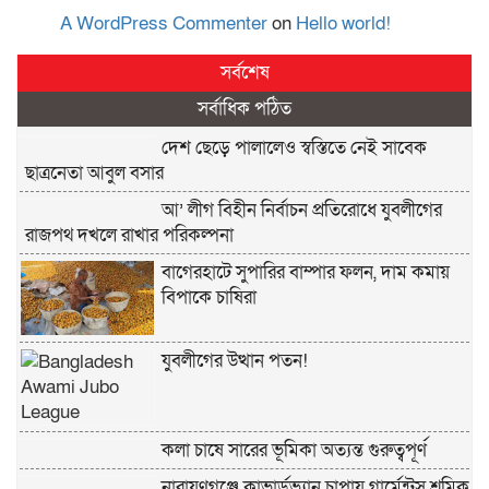
A WordPress Commenter
on
Hello world!
সর্বশেষ
সর্বাধিক পঠিত
দেশ ছেড়ে পালালেও স্বস্তিতে নেই সাবেক
ছাত্রনেতা আবুল বসার
আ’ লীগ বিহীন নির্বাচন প্রতিরোধে যুবলীগের
রাজপথ দখলে রাখার পরিকল্পনা
বাগেরহাটে সুপারির বাম্পার ফলন, দাম কমায়
বিপাকে চাষিরা
যুবলীগের উত্থান পতন!
কলা চাষে সারের ভূমিকা অত্যন্ত গুরুত্বপূর্ণ
নারায়ণগঞ্জে কাভার্ডভ্যান চাপায় গার্মেন্টস শ্রমিক