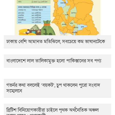
ঢাকায় বেশি আমানত মতিঝিলে, সবচেয়ে কম ভাষানটেকে
বাংলাদেশে লাল তালিকামুক্ত হলো পাকিস্তানের সব পণ্য
গভর্নর কথা বললেই ‘বয়কট’, চুপ থাকলেন পুরো সংবাদ
সম্মেলনে
ব্রিটিশ বিনিয়োগকারীরা চাইলে পৃথক অর্থনৈতিক অঞ্চল