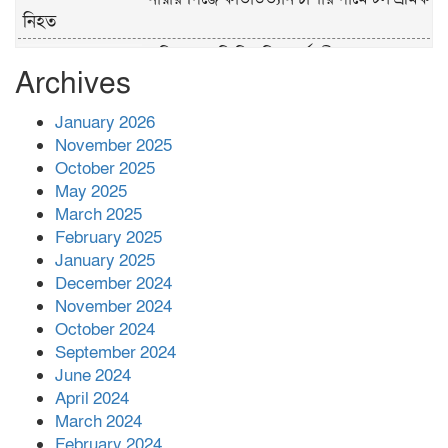
নিহত
পুলিশের ‘অক্সিলিয়ারি ফোর্স’ কী করতে পারবে,
Archives
কী পারবে না
প্রশাসনের কর্তৃত্ব না থাকায় ধর্ষণ বেড়ে যাচ্ছে :
January 2026
রিজভী
November 2025
October 2025
May 2025
বনানীতে গাড়িচাপায় পোশাকশ্রমিক নিহত,
March 2025
সড়ক অবরোধ
February 2025
January 2025
শহীদের রক্তের সঙ্গে বেইমানি হয় এমন কাজ
December 2024
কেউ যেন না করি -জামায়াত আমির
November 2024
October 2024
September 2024
June 2024
April 2024
March 2024
February 2024