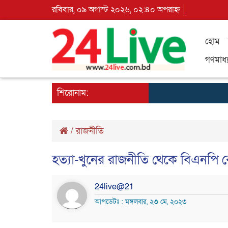
রবিবার, ০৯ অগাস্ট ২০২৬, ০২:৪০ অপরাহ্ন
হোম
গণমাধ্
শিরোনাম:
/
রাজনীতি
হত্যা-খুনের রাজনীতি থেকে বিএনপি বে
24live@21
আপডেটঃ : মঙ্গলবার, ২৩ মে, ২০২৩