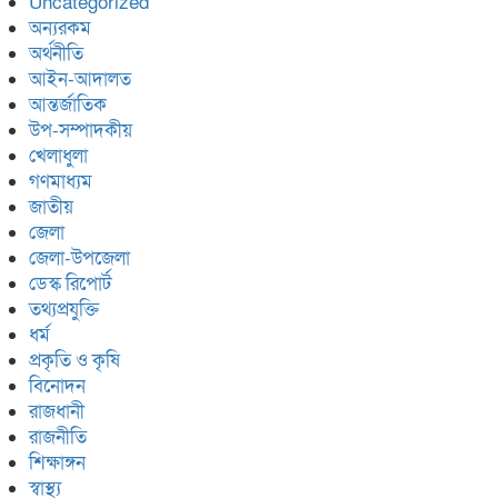
Uncategorized
অন্যরকম
অর্থনীতি
আইন-আদালত
আন্তর্জাতিক
উপ-সম্পাদকীয়
খেলাধুলা
গণমাধ্যম
জাতীয়
জেলা
জেলা-উপজেলা
ডেস্ক রিপোর্ট
তথ্যপ্রযুক্তি
ধর্ম
প্রকৃতি ও কৃষি
বিনোদন
রাজধানী
রাজনীতি
শিক্ষাঙ্গন
স্বাস্থ্য