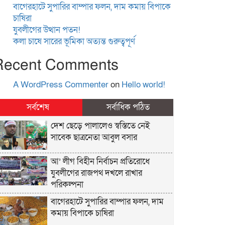
বাগেরহাটে সুপারির বাম্পার ফলন, দাম কমায় বিপাকে
চাষিরা
যুবলীগের উত্থান পতন!
কলা চাষে সারের ভূমিকা অত্যন্ত গুরুত্বপূর্ণ
Recent Comments
A WordPress Commenter
on
Hello world!
সর্বশেষ
সর্বাধিক পঠিত
দেশ ছেড়ে পালালেও স্বস্তিতে নেই
সাবেক ছাত্রনেতা আবুল বসার
আ’ লীগ বিহীন নির্বাচন প্রতিরোধে
যুবলীগের রাজপথ দখলে রাখার
পরিকল্পনা
বাগেরহাটে সুপারির বাম্পার ফলন, দাম
কমায় বিপাকে চাষিরা