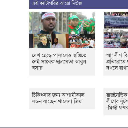
এই ক্যাটাগরির আরো নিউজ
দেশ ছেড়ে পালালেও স্বস্তিতে
আ’ লীগ বিহ
নেই সাবেক ছাত্রনেতা আবুল
প্রতিরোধে
বসার
দখলে রাখা
চিকিৎসার জন্য আগামীকাল
রাজনৈতিক 
লন্ডন যাচ্ছেন খালেদা জিয়া
লীগের লুটপ
-মির্জা ফখ