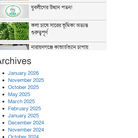
যুবলীগের উত্থান পতন!
কলা চাষে সারের ভূমিকা অত্যন্ত
গুরুত্বপূর্ণ
নারায়ণগঞ্জে কাভার্ডভ্যান চাপায়
গার্মেন্টস শ্রমিক নিহত
Archives
পুলিশের ‘অক্সিলিয়ারি ফোর্স’ কী করতে
January 2026
পারবে, কী পারবে না
November 2025
October 2025
প্রশাসনের কর্তৃত্ব না থাকায় ধর্ষণ বেড়ে
May 2025
যাচ্ছে : রিজভী
March 2025
February 2025
বনানীতে গাড়িচাপায় পোশাকশ্রমিক
January 2025
নিহত, সড়ক অবরোধ
December 2024
November 2024
শহীদের রক্তের সঙ্গে বেইমানি হয় এমন
October 2024