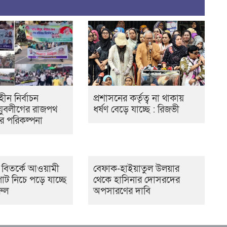
ীন নির্বাচন
প্রশাসনের কর্তৃত্ব না থাকায়
 যুবলীগের রাজপথ
ধর্ষণ বেড়ে যাচ্ছে : রিজভী
র পরিকল্পনা
বিতর্কে আওয়ামী
বেফাক-হাইয়াতুল উলয়ার
াট নিচে পড়ে যাচ্ছে
থেকে হাসিনার দোসরদের
রুল
অপসারণের দাবি