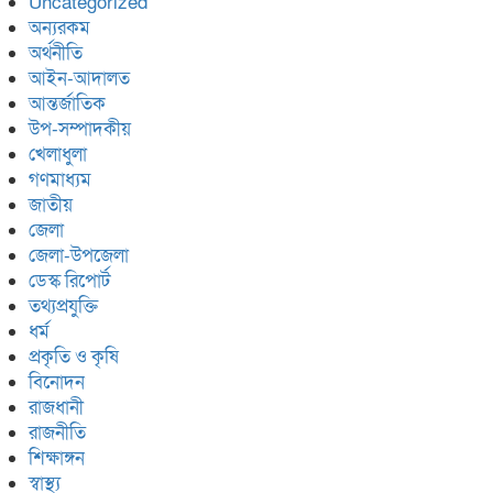
Uncategorized
অন্যরকম
অর্থনীতি
আইন-আদালত
আন্তর্জাতিক
উপ-সম্পাদকীয়
খেলাধুলা
গণমাধ্যম
জাতীয়
জেলা
জেলা-উপজেলা
ডেস্ক রিপোর্ট
তথ্যপ্রযুক্তি
ধর্ম
প্রকৃতি ও কৃষি
বিনোদন
রাজধানী
রাজনীতি
শিক্ষাঙ্গন
স্বাস্থ্য