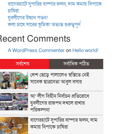
বাগেরহাটে সুপারির বাম্পার ফলন, দাম কমায় বিপাকে
চাষিরা
যুবলীগের উত্থান পতন!
কলা চাষে সারের ভূমিকা অত্যন্ত গুরুত্বপূর্ণ
Recent Comments
A WordPress Commenter
on
Hello world!
সর্বশেষ
সর্বাধিক পঠিত
দেশ ছেড়ে পালালেও স্বস্তিতে নেই
সাবেক ছাত্রনেতা আবুল বসার
আ’ লীগ বিহীন নির্বাচন প্রতিরোধে
যুবলীগের রাজপথ দখলে রাখার
পরিকল্পনা
বাগেরহাটে সুপারির বাম্পার ফলন, দাম
কমায় বিপাকে চাষিরা