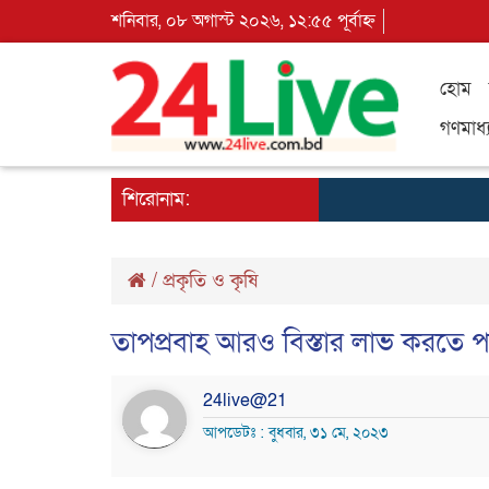
শনিবার, ০৮ অগাস্ট ২০২৬, ১২:৫৫ পূর্বাহ্ন
হোম
গণমাধ্
শিরোনাম:
/
প্রকৃতি ও কৃষি
তাপপ্রবাহ আরও বিস্তার লাভ করতে প
24live@21
আপডেটঃ : বুধবার, ৩১ মে, ২০২৩