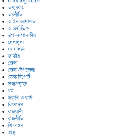
Uncategorized
অন্যরকম
অর্থনীতি
আইন-আদালত
আন্তর্জাতিক
উপ-সম্পাদকীয়
খেলাধুলা
গণমাধ্যম
জাতীয়
জেলা
জেলা-উপজেলা
ডেস্ক রিপোর্ট
তথ্যপ্রযুক্তি
ধর্ম
প্রকৃতি ও কৃষি
বিনোদন
রাজধানী
রাজনীতি
শিক্ষাঙ্গন
স্বাস্থ্য