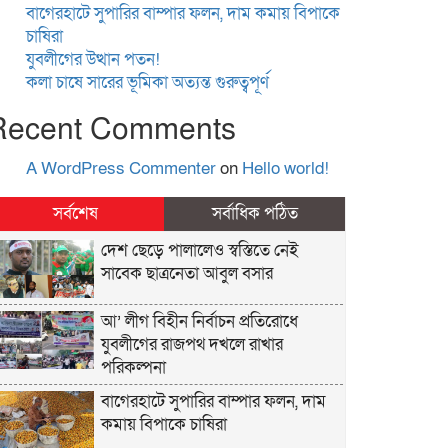
বাগেরহাটে সুপারির বাম্পার ফলন, দাম কমায় বিপাকে
চাষিরা
যুবলীগের উত্থান পতন!
কলা চাষে সারের ভূমিকা অত্যন্ত গুরুত্বপূর্ণ
Recent Comments
A WordPress Commenter
on
Hello world!
সর্বশেষ
সর্বাধিক পঠিত
দেশ ছেড়ে পালালেও স্বস্তিতে নেই
সাবেক ছাত্রনেতা আবুল বসার
আ’ লীগ বিহীন নির্বাচন প্রতিরোধে
যুবলীগের রাজপথ দখলে রাখার
পরিকল্পনা
বাগেরহাটে সুপারির বাম্পার ফলন, দাম
কমায় বিপাকে চাষিরা