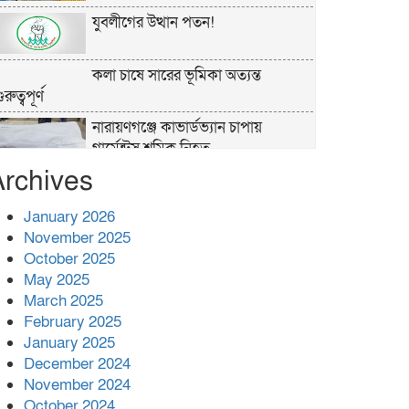
যুবলীগের উত্থান পতন!
কলা চাষে সারের ভূমিকা অত্যন্ত
ুরুত্বপূর্ণ
নারায়ণগঞ্জে কাভার্ডভ্যান চাপায়
গার্মেন্টস শ্রমিক নিহত
Archives
পুলিশের ‘অক্সিলিয়ারি ফোর্স’ কী করতে
পারবে, কী পারবে না
January 2026
November 2025
প্রশাসনের কর্তৃত্ব না থাকায় ধর্ষণ বেড়ে
October 2025
যাচ্ছে : রিজভী
May 2025
March 2025
বনানীতে গাড়িচাপায় পোশাকশ্রমিক
February 2025
নিহত, সড়ক অবরোধ
January 2025
December 2024
November 2024
শহীদের রক্তের সঙ্গে বেইমানি হয় এমন
October 2024
কাজ কেউ যেন না করি -জামায়াত আমির