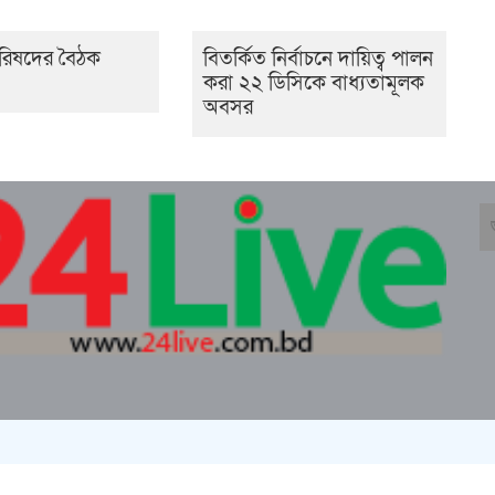
পরিষদের বৈঠক
বিতর্কিত নির্বাচনে দায়িত্ব পালন
করা ২২ ডিসিকে বাধ্যতামূলক
অবসর
তিমা