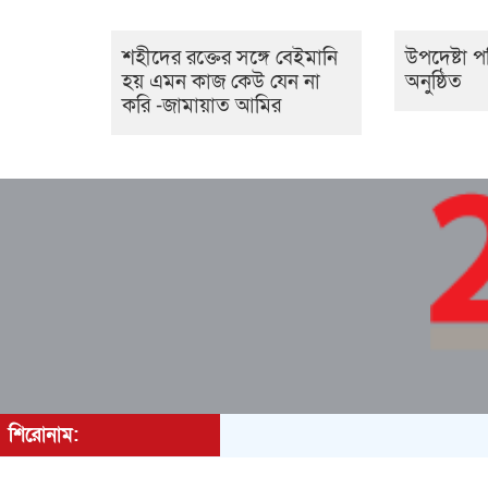
শহীদের রক্তের সঙ্গে বেইমানি
উপদেষ্টা 
হয় এমন কাজ কেউ যেন না
অনুষ্ঠিত
করি -জামায়াত আমির
শিরোনাম:
মোঃ রাজিবুল ইসলামের প্রকাশনায় সম্পাদক কানিজ ফা