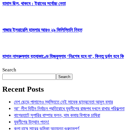
হামাস ছিল, থাকবে : ইরানের সর্বোচ্চ নেতা
গাজায় ইসরায়েলি হামলায় আরও ২৯ ফিলিস্তিনি নিহত
হাসান নাসরুল্লাহ হত্যাকাণ্ডে হিজবুল্লাহ ‘নিঃশেষ হবে না’, কিন্তু দুর্বল হবে কি
Search
Search
Recent Posts
দেশ ছেড়ে পালালেও স্বস্তিতে নেই সাবেক ছাত্রনেতা আবুল বসার
আ’ লীগ বিহীন নির্বাচন প্রতিরোধে যুবলীগের রাজপথ দখলে রাখার পরিকল্পনা
বাগেরহাটে সুপারির বাম্পার ফলন, দাম কমায় বিপাকে চাষিরা
যুবলীগের উত্থান পতন!
কলা চাষে সারের ভূমিকা অত্যন্ত গুরুত্বপূর্ণ