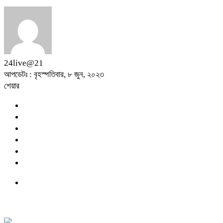
24live@21
আপডেটঃ : বৃহস্পতিবার, ৮ জুন, ২০২৩
শেয়ার