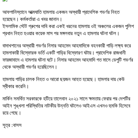
আফগানিস্তানে আত্মঘাতি হামলায় একজন অস্থায়ী প্রাদেশিক গভর্ণর নিহত
হয়েছেন। কর্মকর্তারা এ খবর জানান।
ইসলামিক স্টেট গ্রুপের দাবি করা একই ধরনের হামলায় ওই অঞ্চলের একজন পুলিশ
প্রধান নিহত হওয়ার কয়েক মাস পর মঙ্গলবার নতুন এ হামলার ঘটনা ঘটল।
বাদাখশানের অস্থায়ী গভর্ণর নিসার আহমেদ আহমাদিকে বহনকারী গাড়ি লক্ষ্য করে
হামলাকারী বিস্ফোরক ভর্তি একটি গাড়ির বিস্ফোরণ ঘটায়। প্রাদেশিক রাজধানী
ফায়জাবাদে এ হামলার ঘটনা ঘটে। নিসার আহমেদ আহমাদি গত মাসে ডেপুটি গভর্ণর
থেকে অস্থায়ী গভর্ণর হয়েছিলেন।
হামলায় গাড়ির চালক নিহত ও আরো ছয়জন আহত হয়েছে। হামলার দায় কেউ
স্বীকার করেনি।
মার্কিন সমর্থিত সরকারকে হটিয়ে তালেবান ২০২১ সালে ক্ষমতায় ফেরার পর দেশটির
আইন শৃঙ্খলা পরিস্থিতির নাটকীয় উন্নতি ঘটলেও আইএস এখনও হুমকি হিসেবে
রয়ে গেছে।
সূত্র :বাসস