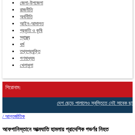
জেলা-উপজেলা
রাজনীতি
অর্থনীতি
আইন-আদালত
প্রকৃতি ও কৃষি
স্বাস্থ্য
ধর্ম
তথ্যপ্রযুক্তি
গণমাধ্যম
খেলাধুলা
শিরোনাম:
দেশ ছেড়ে পালালেও স্বস্তিতে নেই সাবেক ছাত্রনে
/
আন্তর্জাতিক
আফগানিস্তানে আত্মঘাতি হামলায় প্রাদেশিক গভর্ণর নিহত