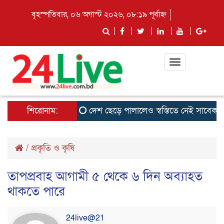
বৃহস্পতিবার, ০৬ অগাস্ট ২০২৬, ০৮:১৯ পূর্বাহ্ন
Toggle
navigation
শিরোনাম:
দেশ ছেড়ে পালালেও স্বস্তিতে নেই সাবেক ছাত্র
/
প্রকৃতি ও কৃষি
তাপপ্রবাহ আগামী ৫ থেকে ৬ দিন অব্যাহত
থাকতে পারে
24live@21