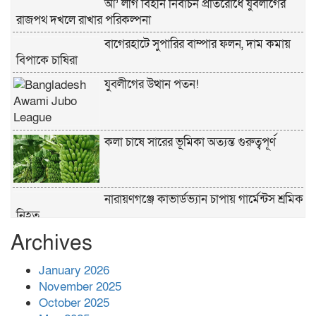
আ’ লীগ বিহীন নির্বাচন প্রতিরোধে যুবলীগের
রাজপথ দখলে রাখার পরিকল্পনা
বাগেরহাটে সুপারির বাম্পার ফলন, দাম কমায়
বিপাকে চাষিরা
যুবলীগের উত্থান পতন!
কলা চাষে সারের ভূমিকা অত্যন্ত গুরুত্বপূর্ণ
নারায়ণগঞ্জে কাভার্ডভ্যান চাপায় গার্মেন্টস শ্রমিক
নিহত
Archives
পুলিশের ‘অক্সিলিয়ারি ফোর্স’ কী করতে পারবে,
কী পারবে না
January 2026
November 2025
প্রশাসনের কর্তৃত্ব না থাকায় ধর্ষণ বেড়ে যাচ্ছে :
October 2025
রিজভী