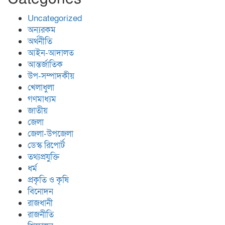
Uncategorized
অন্যরকম
অর্থনীতি
আইন-আদালত
আন্তর্জাতিক
উপ-সম্পাদকীয়
খেলাধুলা
গণমাধ্যম
জাতীয়
জেলা
জেলা-উপজেলা
ডেস্ক রিপোর্ট
তথ্যপ্রযুক্তি
ধর্ম
প্রকৃতি ও কৃষি
বিনোদন
রাজধানী
রাজনীতি