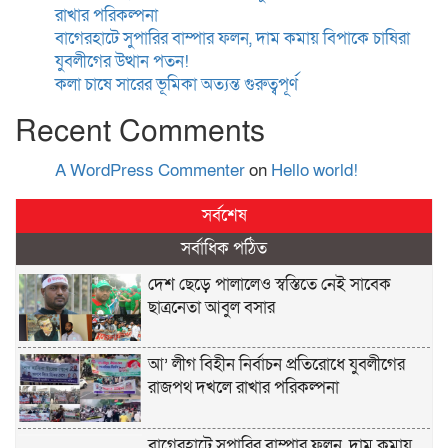
রাখার পরিকল্পনা
বাগেরহাটে সুপারির বাম্পার ফলন, দাম কমায় বিপাকে চাষিরা
যুবলীগের উত্থান পতন!
কলা চাষে সারের ভূমিকা অত্যন্ত গুরুত্বপূর্ণ
Recent Comments
A WordPress Commenter
on
Hello world!
সর্বশেষ
সর্বাধিক পঠিত
দেশ ছেড়ে পালালেও স্বস্তিতে নেই সাবেক
ছাত্রনেতা আবুল বসার
আ’ লীগ বিহীন নির্বাচন প্রতিরোধে যুবলীগের
রাজপথ দখলে রাখার পরিকল্পনা
বাগেরহাটে সুপারির বাম্পার ফলন, দাম কমায়