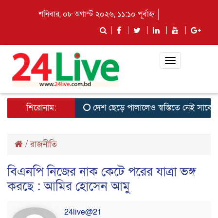
শনিবার, ০৮ অগাস্ট ২০২৬, ১১:১০ পূর্বাহ্ন
Toggle
navigation
শিরোনাম:
দেশ ছেড়ে পালালেও স্বস্তিতে নেই সাবেক ছাত্
/
রাজনীতি
বিএনপি নিজের নাক কেটে পরের যাত্রা ভঙ্গ
করছে : আমির হোসেন আমু
24live@21