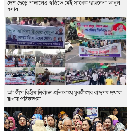
দেশ ছেড়ে পালালেও স্বস্তিতে নেই সাবেক ছাত্রনেতা আবুল
বসার
আ’ লীগ বিহীন নির্বাচন প্রতিরোধে যুবলীগের রাজপথ দখলে
রাখার পরিকল্পনা