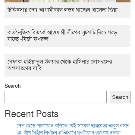
চিকিৎসার জন্য আগামীকাল লন্ডন যাচ্ছেন খালেদা জিয়া
রাজনৈতিক বিতর্কে আওয়ামী লীগের লুটপাট নিচে পড়ে
যাচ্ছে -মির্জা ফখরুল
বেফাক-হাইয়াতুল উলয়ার থেকে হাসিনার দোসরদের
অপসারণের দাবি
Search
Search
Recent Posts
দেশ ছেড়ে পালালেও স্বস্তিতে নেই সাবেক ছাত্রনেতা আবুল বসার
আ’ লীগ বিহীন নির্বাচন প্রতিরোধে যুবলীগের রাজপথ দখলে