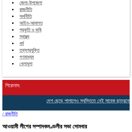
জেলা-উপজেলা
রাজনীতি
অর্থনীতি
আইন-আদালত
প্রকৃতি ও কৃষি
স্বাস্থ্য
ধর্ম
তথ্যপ্রযুক্তি
গণমাধ্যম
খেলাধুলা
শিরোনাম:
দেশ ছেড়ে পালালেও স্বস্তিতে নেই সাবেক ছাত্রনেতা 
/
রাজনীতি
আওয়ামী লীগের সম্পাদকমণ্ডলীর সভা সোমবার