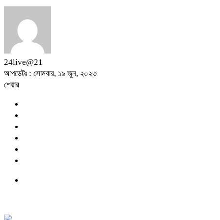
24live@21
আপডেটঃ : সোমবার, ১৯ জুন, ২০২৩
শেয়ার