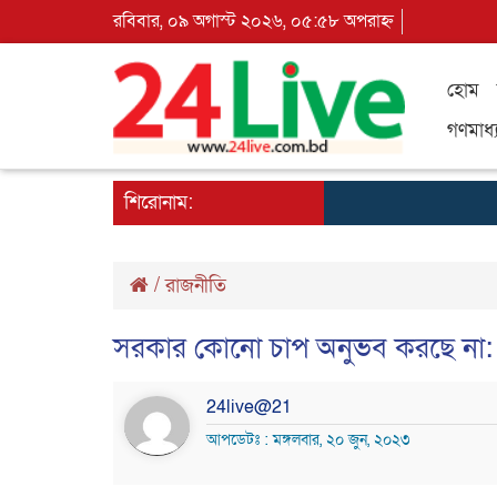
রবিবার, ০৯ অগাস্ট ২০২৬, ০৫:৫৮ অপরাহ্ন
হোম
গণমাধ্
শিরোনাম:
/
রাজনীতি
সরকার কোনো চাপ অনুভব করছে না: নৌ 
24live@21
আপডেটঃ : মঙ্গলবার, ২০ জুন, ২০২৩