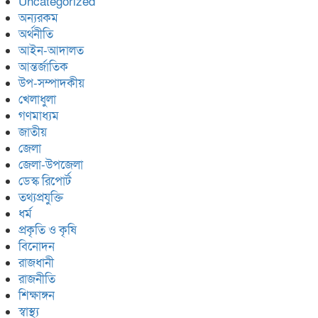
Uncategorized
অন্যরকম
অর্থনীতি
আইন-আদালত
আন্তর্জাতিক
উপ-সম্পাদকীয়
খেলাধুলা
গণমাধ্যম
জাতীয়
জেলা
জেলা-উপজেলা
ডেস্ক রিপোর্ট
তথ্যপ্রযুক্তি
ধর্ম
প্রকৃতি ও কৃষি
বিনোদন
রাজধানী
রাজনীতি
শিক্ষাঙ্গন
স্বাস্থ্য