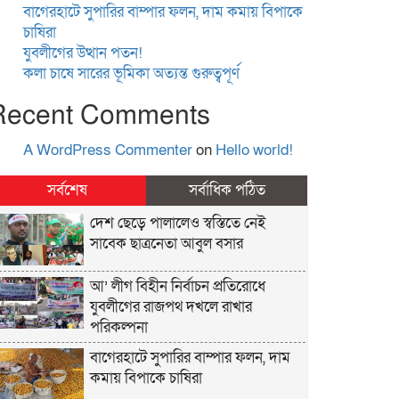
বাগেরহাটে সুপারির বাম্পার ফলন, দাম কমায় বিপাকে
চাষিরা
যুবলীগের উত্থান পতন!
কলা চাষে সারের ভূমিকা অত্যন্ত গুরুত্বপূর্ণ
Recent Comments
A WordPress Commenter
on
Hello world!
সর্বশেষ
সর্বাধিক পঠিত
দেশ ছেড়ে পালালেও স্বস্তিতে নেই
সাবেক ছাত্রনেতা আবুল বসার
আ’ লীগ বিহীন নির্বাচন প্রতিরোধে
যুবলীগের রাজপথ দখলে রাখার
পরিকল্পনা
বাগেরহাটে সুপারির বাম্পার ফলন, দাম
কমায় বিপাকে চাষিরা