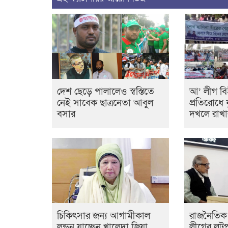
দেশ ছেড়ে পালালেও স্বস্তিতে
আ’ লীগ বিহ
নেই সাবেক ছাত্রনেতা আবুল
প্রতিরোধে
বসার
দখলে রাখা
চিকিৎসার জন্য আগামীকাল
রাজনৈতিক 
লন্ডন যাচ্ছেন খালেদা জিয়া
লীগের লুটপ