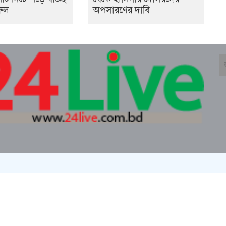
রুল
অপসারণের দাবি
তিমা