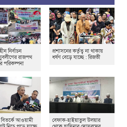
ীন নির্বাচন
প্রশাসনের কর্তৃত্ব না থাকায়
 যুবলীগের রাজপথ
ধর্ষণ বেড়ে যাচ্ছে : রিজভী
র পরিকল্পনা
বিতর্কে আওয়ামী
বেফাক-হাইয়াতুল উলয়ার
াট নিচে পড়ে যাচ্ছে
থেকে হাসিনার দোসরদের