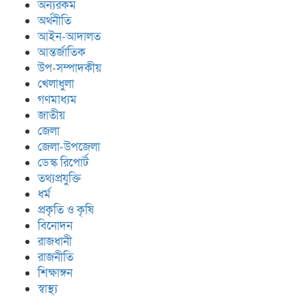
অন্যরকম
অর্থনীতি
আইন-আদালত
আন্তর্জাতিক
উপ-সম্পাদকীয়
খেলাধুলা
গণমাধ্যম
জাতীয়
জেলা
জেলা-উপজেলা
ডেস্ক রিপোর্ট
তথ্যপ্রযুক্তি
ধর্ম
প্রকৃতি ও কৃষি
বিনোদন
রাজধানী
রাজনীতি
শিক্ষাঙ্গন
স্বাস্থ্য