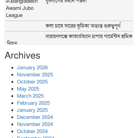
যুবলীগের উত্থান পতন!
কলা চাষে সারের ভূমিকা অত্যন্ত গুরুত্বপূর্ণ
নারায়ণগঞ্জে কাভার্ডভ্যান চাপায় গার্মেন্টস শ্রমিক
নিহত
Archives
পুলিশের ‘অক্সিলিয়ারি ফোর্স’ কী করতে পারবে,
কী পারবে না
January 2026
November 2025
প্রশাসনের কর্তৃত্ব না থাকায় ধর্ষণ বেড়ে যাচ্ছে :
October 2025
রিজভী
May 2025
March 2025
February 2025
বনানীতে গাড়িচাপায় পোশাকশ্রমিক নিহত,
January 2025
সড়ক অবরোধ
December 2024
November 2024
শহীদের রক্তের সঙ্গে বেইমানি হয় এমন কাজ
October 2024
কেউ যেন না করি -জামায়াত আমির