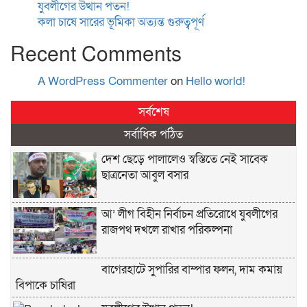
যুবলীগের উত্থান পতন!
কলা চাষে সারের ভূমিকা অত্যন্ত গুরুত্বপূর্ণ
Recent Comments
A WordPress Commenter
on
Hello world!
সর্বশেষ
সর্বাধিক পঠিত
দেশ ছেড়ে পালালেও স্বস্তিতে নেই সাবেক
ছাত্রনেতা আবুল বসার
আ’ লীগ বিহীন নির্বাচন প্রতিরোধে যুবলীগের
রাজপথ দখলে রাখার পরিকল্পনা
বাগেরহাটে সুপারির বাম্পার ফলন, দাম কমায়
বিপাকে চাষিরা