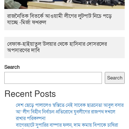
রাজনৈতিক বিতর্কে আওয়ামী লীগের লুটপাট নিচে পড়ে
যাচ্ছে -মির্জা ফখরুল
বেফাক-হাইয়াতুল উলয়ার থেকে হাসিনার দোসরদের
অপসারণের দাবি
Search
Search
Recent Posts
দেশ ছেড়ে পালালেও স্বস্তিতে নেই সাবেক ছাত্রনেতা আবুল বসার
আ’ লীগ বিহীন নির্বাচন প্রতিরোধে যুবলীগের রাজপথ দখলে
রাখার পরিকল্পনা
বাগেরহাটে সুপারির বাম্পার ফলন, দাম কমায় বিপাকে চাষিরা