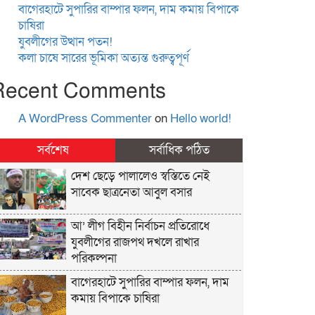
বাগেরহাটে সুপারির বাম্পার ফলন, দাম কমায় বিপাকে
চাষিরা
যুবলীগের উত্থান পতন!
কলা চাষে সারের ভূমিকা অত্যন্ত গুরুত্বপূর্ণ
Recent Comments
A WordPress Commenter
on
Hello world!
সর্বশেষ
সর্বাধিক পঠিত
দেশ ছেড়ে পালালেও স্বস্তিতে নেই
সাবেক ছাত্রনেতা আবুল বসার
আ’ লীগ বিহীন নির্বাচন প্রতিরোধে
যুবলীগের রাজপথ দখলে রাখার
পরিকল্পনা
বাগেরহাটে সুপারির বাম্পার ফলন, দাম
কমায় বিপাকে চাষিরা