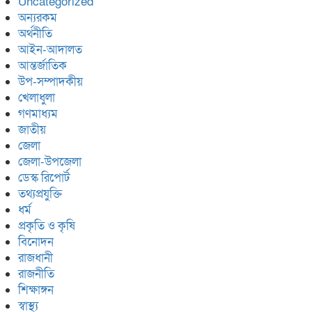
Uncategorized
অন্যরকম
অর্থনীতি
আইন-আদালত
আন্তর্জাতিক
উপ-সম্পাদকীয়
খেলাধুলা
গণমাধ্যম
জাতীয়
জেলা
জেলা-উপজেলা
ডেস্ক রিপোর্ট
তথ্যপ্রযুক্তি
ধর্ম
প্রকৃতি ও কৃষি
বিনোদন
রাজধানী
রাজনীতি
শিক্ষাঙ্গন
স্বাস্থ্য