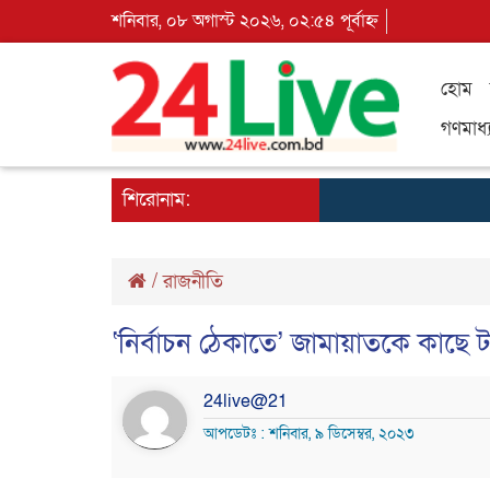
শনিবার, ০৮ অগাস্ট ২০২৬, ০২:৫৪ পূর্বাহ্ন
হোম
গণমাধ্
শিরোনাম:
/
রাজনীতি
‘নির্বাচন ঠেকাতে’ জামায়াতকে কাছে 
24live@21
আপডেটঃ : শনিবার, ৯ ডিসেম্বর, ২০২৩