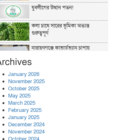
যুবলীগের উত্থান পতন!
কলা চাষে সারের ভূমিকা অত্যন্ত
গুরুত্বপূর্ণ
নারায়ণগঞ্জে কাভার্ডভ্যান চাপায়
গার্মেন্টস শ্রমিক নিহত
Archives
পুলিশের ‘অক্সিলিয়ারি ফোর্স’ কী করতে
January 2026
পারবে, কী পারবে না
November 2025
October 2025
প্রশাসনের কর্তৃত্ব না থাকায় ধর্ষণ বেড়ে
May 2025
যাচ্ছে : রিজভী
March 2025
February 2025
বনানীতে গাড়িচাপায় পোশাকশ্রমিক
January 2025
নিহত, সড়ক অবরোধ
December 2024
November 2024
শহীদের রক্তের সঙ্গে বেইমানি হয় এমন
October 2024