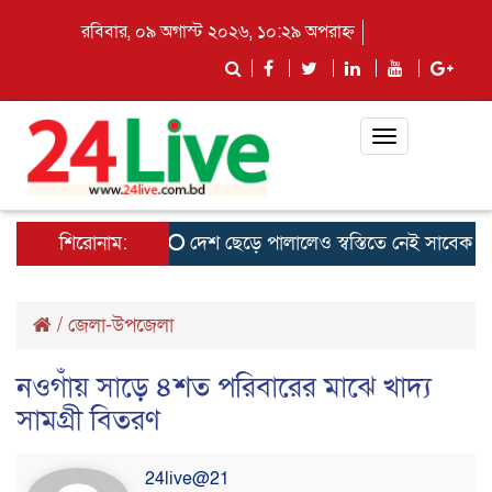
রবিবার, ০৯ অগাস্ট ২০২৬, ১০:২৯ অপরাহ্ন
Toggle
navigation
শিরোনাম:
দেশ ছেড়ে পালালেও স্বস্তিতে নেই সাবেক ছাত্রন
/
জেলা-উপজেলা
নওগাঁয় সাড়ে ৪শত পরিবারের মাঝে খাদ্য
সামগ্রী বিতরণ
24live@21