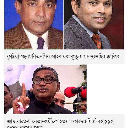
কুষ্টিয়া জেলা বিএনপির আহ্বায়ক কুতুব, সদস্যসচিব জাকির
জামায়াতের নেতা-কর্মীকে হত্যা : কাদের মির্জাসহ ১১২
জনের নামে মামলা