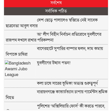
সর্বশেষ
সর্বাধিক পঠিত
দেশ ছেড়ে পালালেও স্বস্তিতে নেই সাবেক
ছাত্রনেতা আবুল বসার
আ’ লীগ বিহীন নির্বাচন প্রতিরোধে যুবলীগের
রাজপথ দখলে রাখার পরিকল্পনা
বাগেরহাটে সুপারির বাম্পার ফলন, দাম কমায়
বিপাকে চাষিরা
যুবলীগের উত্থান পতন!
কলা চাষে সারের ভূমিকা অত্যন্ত গুরুত্বপূর্ণ
নারায়ণগঞ্জে কাভার্ডভ্যান চাপায় গার্মেন্টস শ্রমিক
নিহত
পুলিশের ‘অক্সিলিয়ারি ফোর্স’ কী করতে পারবে,
কী পারবে না