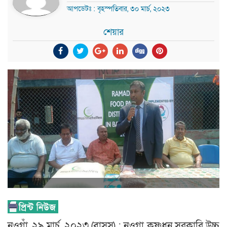
আপডেটঃ : বৃহস্পতিবার, ৩০ মার্চ, ২০২৩
শেয়ার
নওগাঁ, ২৯ মার্চ, ২০২৩ (বাসস) : নওগা কৃষ্ণধন সরকারি উচ্চ