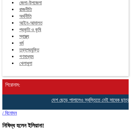
জেলা-উপজেলা
রাজনীতি
অর্থনীতি
আইন-আদালত
প্রকৃতি ও কৃষি
স্বাস্থ্য
ধর্ম
তথ্যপ্রযুক্তি
গণমাধ্যম
খেলাধুলা
শিরোনাম:
দেশ ছেড়ে পালালেও স্বস্তিতে নেই সাবেক ছাত্রনেত
/
বিনোদন
নিষিদ্ধ হলেন ইলিয়ানা!